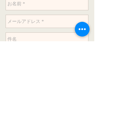
送信
調停人候補者の業務範囲の表示について
ＡＤＲの実施はあくまで日本不動産仲裁機構を通じて行